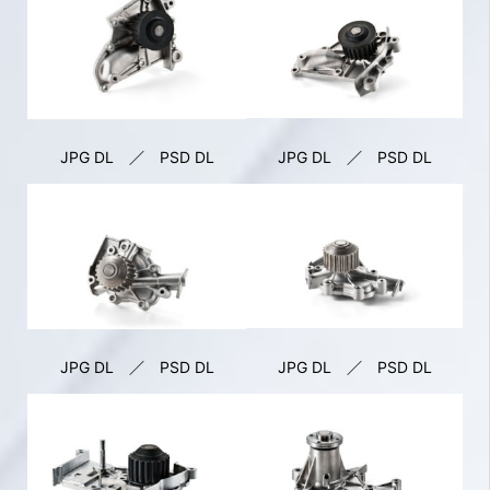
JPG DL
／
PSD DL
JPG DL
／
PSD DL
JPG DL
／
PSD DL
JPG DL
／
PSD DL