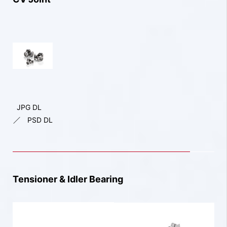
JPG DL
／
PSD DL
Tensioner & Idler Bearing