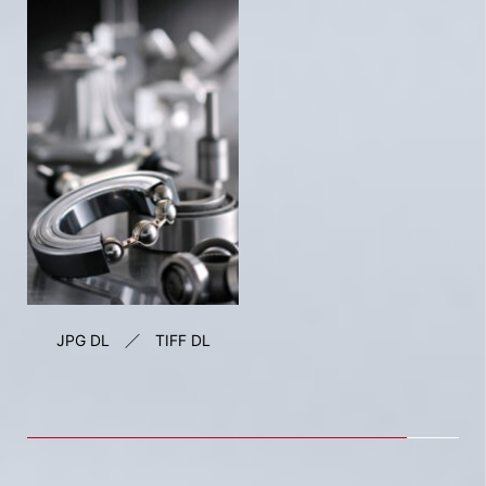
JPG DL
／
TIFF DL