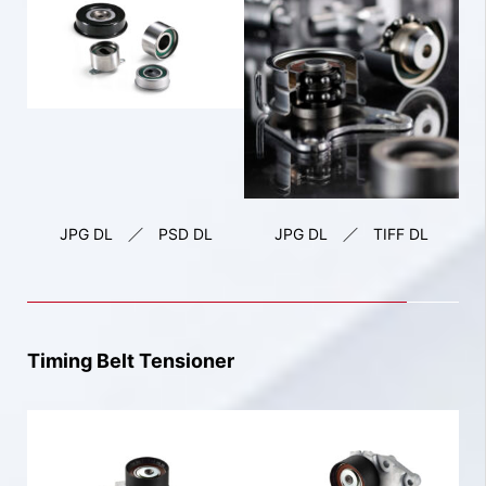
JPG DL
／
PSD DL
JPG DL
／
TIFF DL
Timing Belt Tensioner