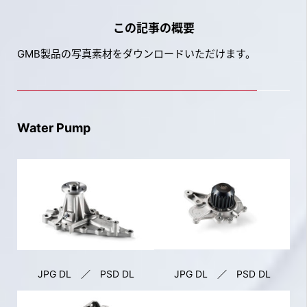
この記事の概要
GMB製品の写真素材をダウンロードいただけます。
Water Pump
JPG DL
／
PSD DL
JPG DL
／
PSD DL