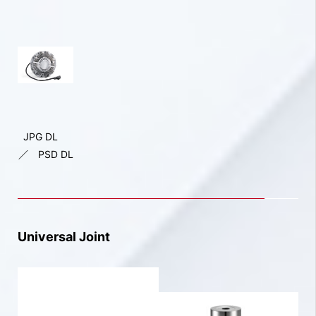
JPG DL
／
PSD DL
Universal Joint