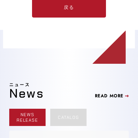
戻る
ニュース
News
READ MORE
NEWS
CATALOG
RELEASE