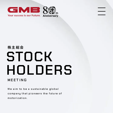
株主総会
STOCK
HOLDERS
MEETING
We aim to be a sustainable global
company that pioneers the future of
motorization.