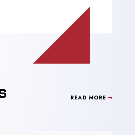
s
READ MORE