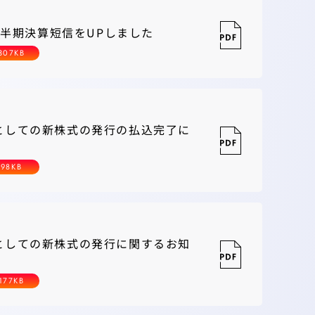
1四半期決算短信をUPしました
307KB
としての新株式の発行の払込完了に
98KB
としての新株式の発行に関するお知
177KB