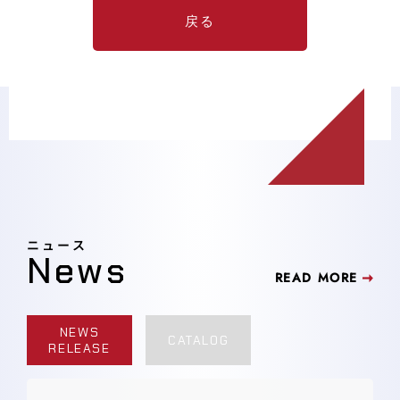
戻る
ニュース
News
READ MORE
NEWS
CATALOG
RELEASE