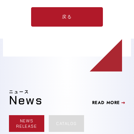
戻る
ニュース
News
READ MORE
NEWS
CATALOG
RELEASE